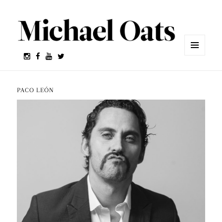
MENÚ
Y
WIDGETS
PACO LEÓN