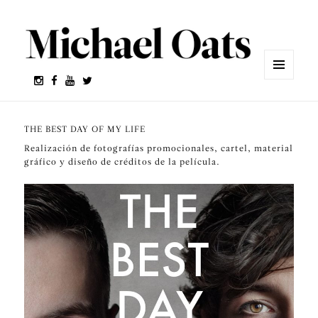
MENÚ
Y
WIDGETS
THE BEST DAY OF MY LIFE
Realización de fotografías promocionales, cartel, material
gráfico y diseño de créditos de la película.