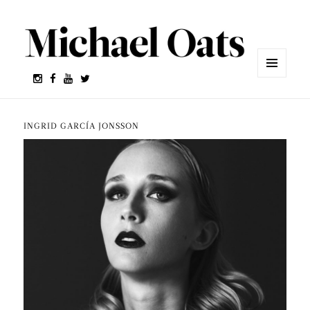
MENÚ
Y
WIDGETS
INGRID GARCÍA JONSSON